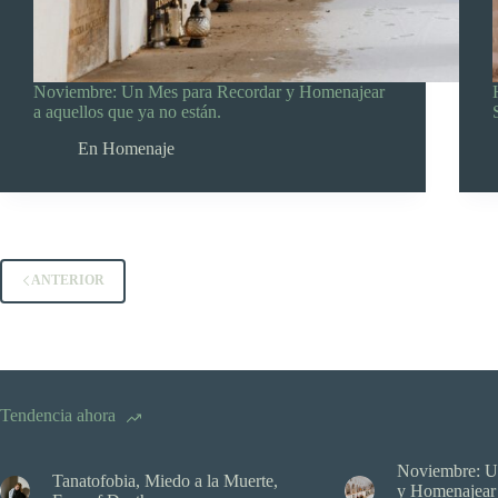
Noviembre: Un Mes para Recordar y Homenajear
a aquellos que ya no están.
En Homenaje
ANTERIOR
Tendencia ahora
Noviembre: U
Tanatofobia, Miedo a la Muerte,
y Homenajear 