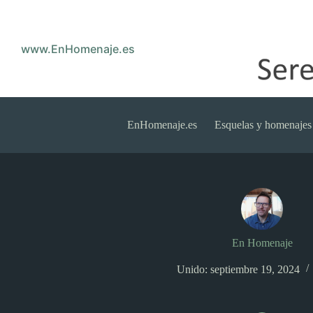
Saltar
al
contenido
www.EnHomenaje.es
EnHomenaje.es
Esquelas y homenajes
En Homenaje
Unido: septiembre 19, 2024