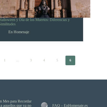
Halloween y Día de los Muertos: Diferencias y
Similitudes
En Homenaje
1
…
3
4
5
6
n Mes para Recordar
a aquellos que ya no
FAQ – EnHomenaje.es