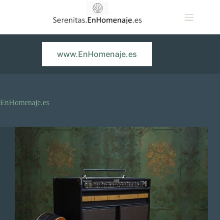
Saltar
al
contenido
www.EnHomenaje.es
EnHomenaje.es