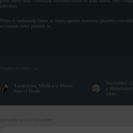
proin libero nunc consequat interdum varius sit amet mattis. Sem fringi
interdum.
Netus et malesuada fames ac turpis egestas maecenas pharetra convallis.N
accumsan tortor posuere ac.
Tendencia ahora
Noviembre: U
Tanatofobia, Miedo a la Muerte,
y Homenajear 
Fear of Death
están.
Subscribe to Our Newsletter