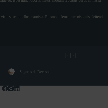
risque eu. Eget nunc lobortis mattis aliquam faucibus purus in massa
itae suscipit tellus mauris a. Euismod elementum nisi quis eleifend
Seguros de Decesos