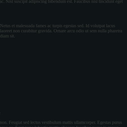
c. Nisl suscipit adipiscing bibendum est. Faucibus nisl tincidunt eget
Netus et malesuada fames ac turpis egestas sed. Id volutpat lacus
laoreet non curabitur gravida. Ornare arcu odio ut sem nulla pharetra
diam sit.
e
 non. Feugiat sed lectus vestibulum mattis ullamcorper. Egestas purus