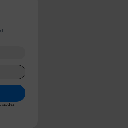
al
formación.