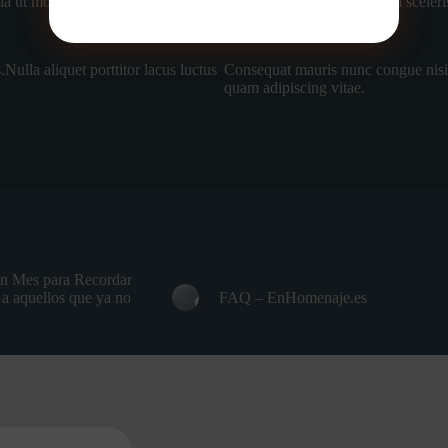
lla ut morbi tincidunt augue
viverra accumsan in nisl nisi scele
tempor.
ulla aliquet porttitor lacus luctus
Consequat mauris nunc congue nisi v
quam adipiscing vitae.
n Mes para Recordar
a aquellos que ya no
FAQ – EnHomenaje.es