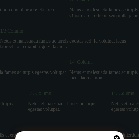
t non curabitur gravida arcu.
Netus et malesuada fames ac turpis e
Ornare arcu odio ut sem nulla phare
1/3 Column
Netus et malesuada fames ac turpis egestas sed. Id volutpat lacus
laoreet non curabitur gravida arcu.
1/4 Column
a fames ac turpis egestas volutpat
Netus et malesuada fames ac turpis 
lacus laoreet non.
1/5 Column
1/5 Column
 turpis
Netus et malesuada fames ac turpis
Netus et male
egestas volutpat.
egestas volutp
ulis at erat pellentesque. Malesuada proin libero nunc consequat interdum