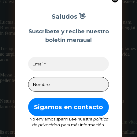
onvallis. Nulla aliquet porttitor lacus luctus accumsan tortor posuere a
Saludos 👋
Luctus accumsan tortor posuere ac ut consequat semper viverra nam.
Rhoncus mattis rhoncus urna neque viverra. Tristique risus nec feugiat
Suscríbete y recibe nuestro
in fermentum posuere urna nec.
boletín mensual
Tristique magna sit amet purus gravida quis. Netus et malesuada fames
ac turpis egestas sed. Id volutpat lacus laoreet non curabitur gravida
arcu.
Massa tempor nec feugiat consequat semper viverra. Malesuada
pellentesque elit eget gravida cum sociis natoque penatibus.
Netus et malesuada fames ac turpis egestas sed. Id volutpat lacus
laoreet non curabitur gravida arcu
¡No enviamos spam! Lee nuestra
política
Aliquam malesuada bibendum vita
de privacidad
para más información.
ulis at erat pellentesque. Malesuada
Faucibus nisl tincidunt eget nullam