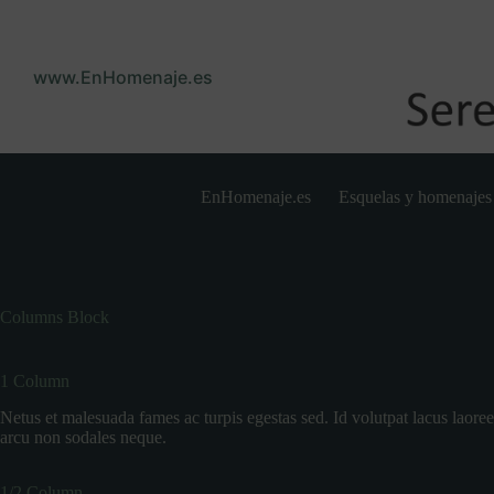
Saltar
al
contenido
www.EnHomenaje.es
EnHomenaje.es
Esquelas y homenajes
Columns Block
1 Column
Netus et malesuada fames ac turpis egestas sed. Id volutpat lacus laoree
arcu non sodales neque.
1/2 Column